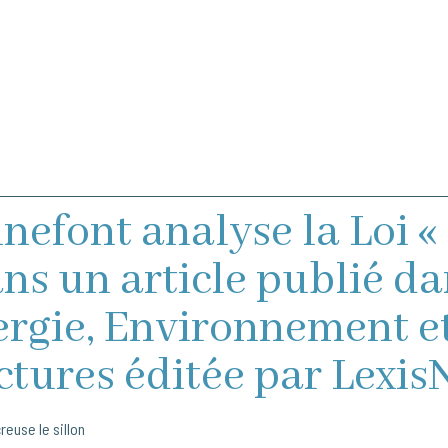
efont analyse la Loi «
ans un article publié da
ergie, Environnement e
ctures éditée par Lexis
creuse le sillon