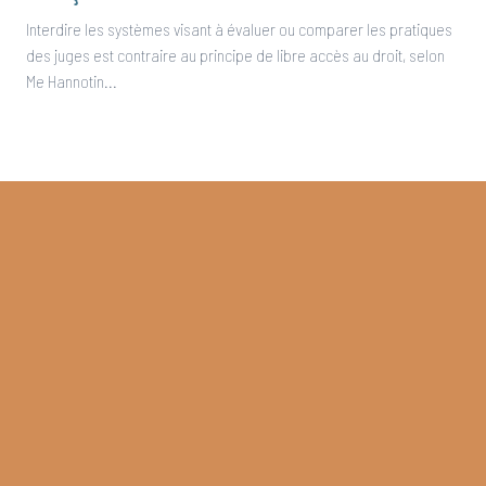
Interdire les systèmes visant à évaluer ou comparer les pratiques
des juges est contraire au principe de libre accès au droit, selon
Me Hannotin...